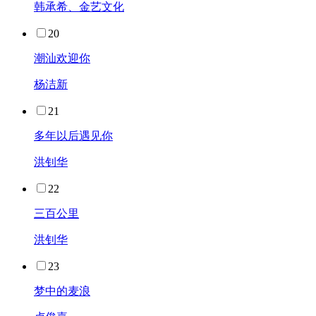
韩承希、金艺文化
20
潮汕欢迎你
杨洁新
21
多年以后遇见你
洪钊华
22
三百公里
洪钊华
23
梦中的麦浪