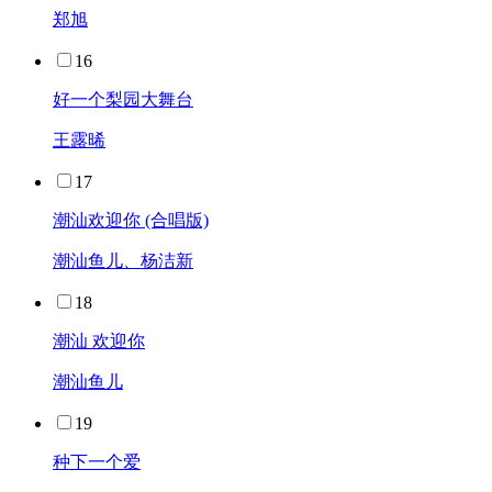
郑旭
16
好一个梨园大舞台
王露晞
17
潮汕欢迎你 (合唱版)
潮汕鱼儿、杨洁新
18
潮汕 欢迎你
潮汕鱼儿
19
种下一个爱