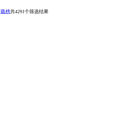
下载榜
共4291个筛选结果