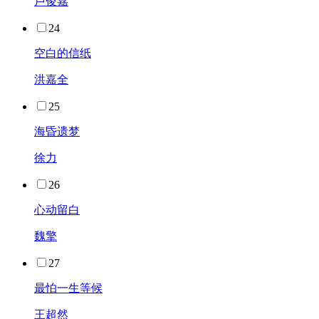
卢俊嘉
24
空白的信纸
洪嘉全
25
海昏遗梦
徐力
26
心动留白
魏擎
27
最怕一生等候
王超然