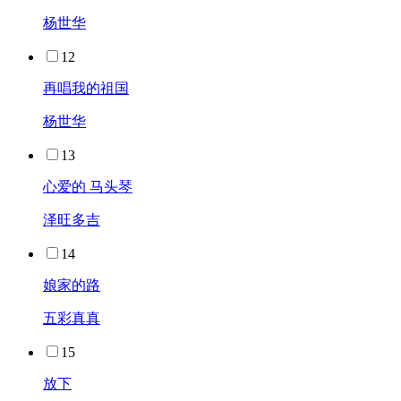
杨世华
12
再唱我的祖国
杨世华
13
心爱的 马头琴
泽旺多吉
14
娘家的路
五彩真真
15
放下