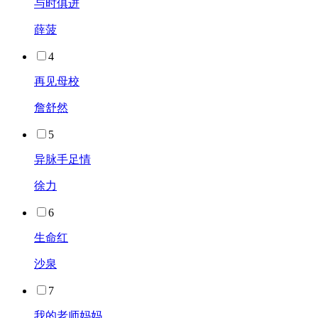
与时俱进
薛菠
4
再见母校
詹舒然
5
异脉手足情
徐力
6
生命红
沙泉
7
我的老师妈妈