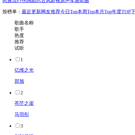
民族
流行
伤感
励志
古风
影视原声
军旅歌曲
按榜单：
最近更新
网友推荐
今日Top
本周Top
本月Top
年度TOP
歌曲名称
歌手
热度
推荐
试听
1
亿维之光
郑旭
2
苍茫之崖
马羽彤
3