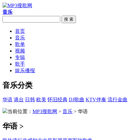
音乐
搜 索
首页
音乐
歌单
视频
专辑
歌手
娱乐播报
音乐分类
华语
港台
日韩
欧美
怀旧经典
DJ歌曲
KTV伴奏
流行金曲
当前位置：
MP3搜歌网
>
音乐
> 华语
华语 >