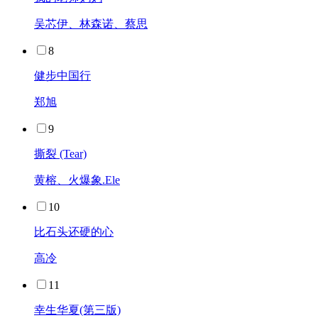
吴芯伊、林森诺、蔡思
8
健步中国行
郑旭
9
撕裂 (Tear)
黄榕、火爆象.Ele
10
比石头还硬的心
高冷
11
幸生华夏(第三版)