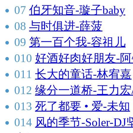
07
伯牙知音-璇子baby
08
与时俱进-薛菠
09
第一百个我-容祖儿
010
好酒好肉好朋友-阿
011
长大的童话-林宥嘉
012
缘分一道桥-王力宏
013
死了都要 • 爱-未知
014
风的季节-Soler-DJ