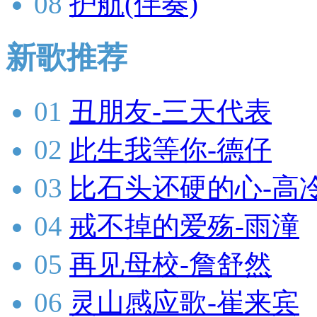
08
护航(伴奏)
新歌推荐
01
丑朋友-三天代表
02
此生我等你-德仔
03
比石头还硬的心-高
04
戒不掉的爱殇-雨潼
05
再见母校-詹舒然
06
灵山感应歌-崔来宾