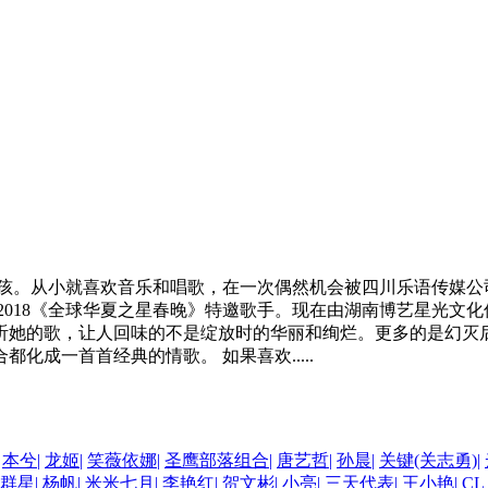
孩。从小就喜欢音乐和唱歌，在一次偶然机会被四川乐语传媒公
，2018《全球华夏之星春晚》特邀歌手。现在由湖南博艺星光文
听她的歌，让人回味的不是绽放时的华丽和绚烂。更多的是幻灭
成一首首经典的情歌。 如果喜欢.....
本兮
|
龙姬
|
笑薇依娜
|
圣鹰部落组合
|
唐艺哲
|
孙晨
|
关键(关志勇)
|
群星
|
杨帆
|
米米七月
|
李艳红
|
贺文彬
|
小亮
|
三天代表
|
王小艳
|
C