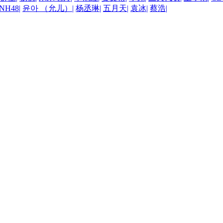
NH48
|
윤아 （允儿）
|
杨丞琳
|
五月天
|
袁冰
|
蔡浩
|