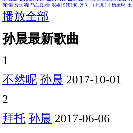
陈瑞
|
费玉清
|
乌兰图雅
|
浪姐
|
SNH48
|
윤아 （允儿）
|
杨丞琳
|
五
播放全部
孙晨最新歌曲
1
不然呢
孙晨
2017-10-01
2
拜托
孙晨
2017-06-06