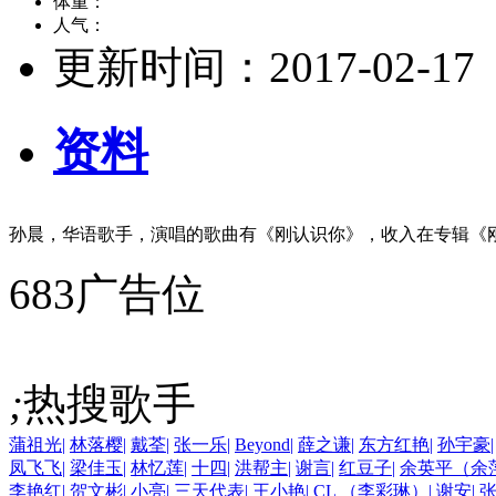
体重：
人气：
更新时间：
2017-02-17
资料
孙晨，华语歌手，演唱的歌曲有《刚认识你》，收入在专辑《
683广告位
;
热搜歌手
蒲祖光
|
林落樱
|
戴荃
|
张一乐
|
Beyond
|
薛之谦
|
东方红艳
|
孙宇豪
|
凤飞飞
|
梁佳玉
|
林忆莲
|
十四
|
洪帮主
|
谢言
|
红豆子
|
余英平（余
李艳红
|
贺文彬
|
小亮
|
三天代表
|
王小艳
|
CL （李彩琳）
|
谢安
|