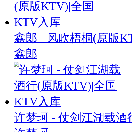
鑫郎 - 风吹梧桐(原版K
鑫郎
许梦珂 - 仗剑江湖载酒行