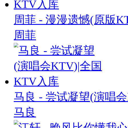
周菲 - 漫漫遗憾(原版K
周菲
马良 - 尝试凝望(演唱会
马良