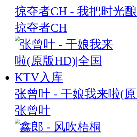
掠夺者CH - 我把时光酿
掠夺者CH
张曾叶 - 干娘我来啦(原
张曾叶