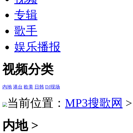
专辑
歌手
娱乐播报
视频分类
内地
港台
欧美
日韩
DJ现场
当前位置：
MP3搜歌网
内地 >