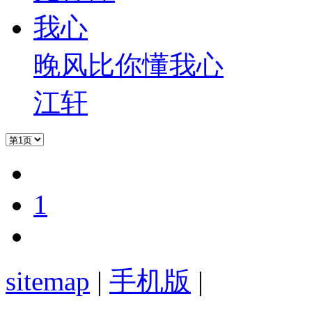
晚风比你懂我心
江轩
1
sitemap
|
手机版
|