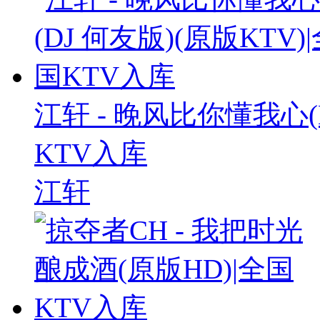
江轩 - 晚风比你懂我心(D
KTV入库
江轩