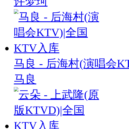
许梦珂
马良 - 后海村(演唱会K
马良