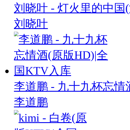
刘晓叶 - 灯火里的中国(
刘晓叶
李道鹏 - 九十九杯忘情酒
李道鹏