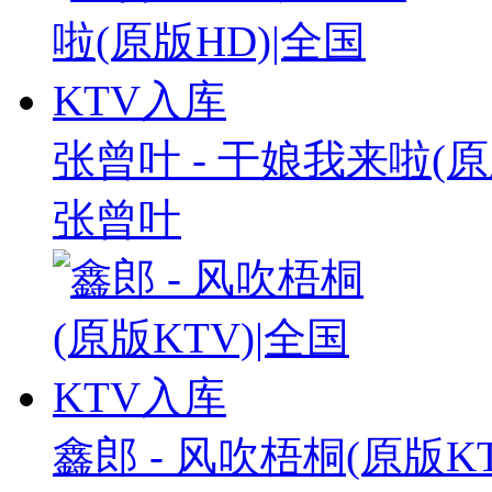
张曾叶 - 干娘我来啦(原
张曾叶
鑫郎 - 风吹梧桐(原版K