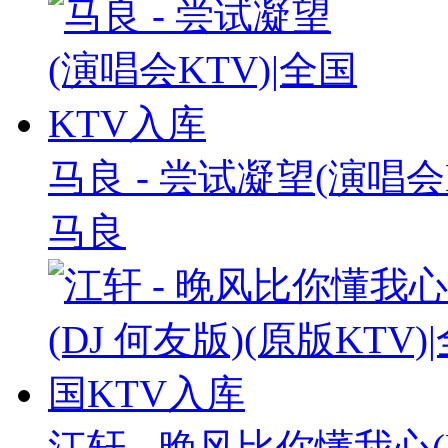
马良 - 尝试凝望(演唱会
马良
江轩 - 晚风比你懂我心(D