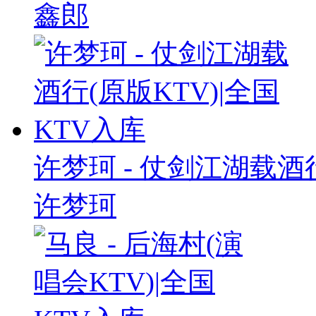
鑫郎
许梦珂 - 仗剑江湖载酒行
许梦珂