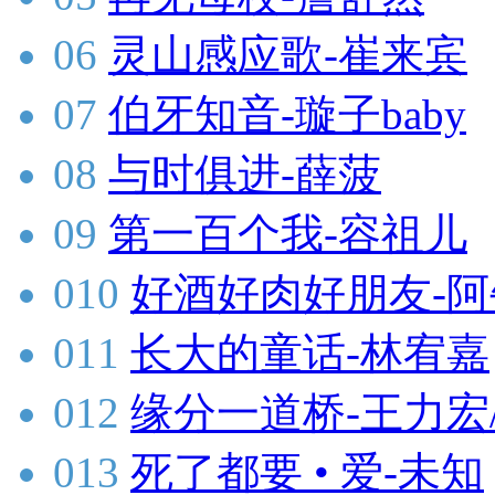
06
灵山感应歌-崔来宾
07
伯牙知音-璇子baby
08
与时俱进-薛菠
09
第一百个我-容祖儿
010
好酒好肉好朋友-阿
011
长大的童话-林宥嘉
012
缘分一道桥-王力宏
013
死了都要 • 爱-未知