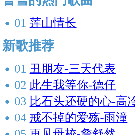
01
莲山情长
新歌推荐
01
丑朋友-三天代表
02
此生我等你-德仔
03
比石头还硬的心-高
04
戒不掉的爱殇-雨潼
05
再见母校-詹舒然