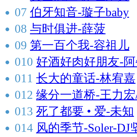
07
伯牙知音-璇子baby
08
与时俱进-薛菠
09
第一百个我-容祖儿
010
好酒好肉好朋友-阿
011
长大的童话-林宥嘉
012
缘分一道桥-王力宏
013
死了都要 • 爱-未知
014
风的季节-Soler-DJ