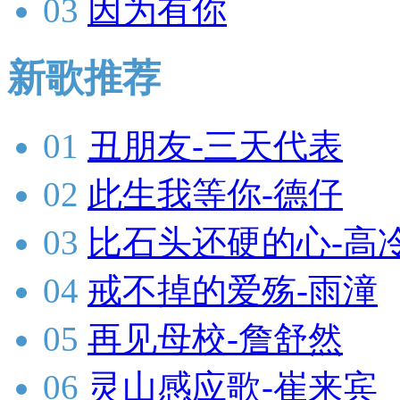
03
因为有你
新歌推荐
01
丑朋友-三天代表
02
此生我等你-德仔
03
比石头还硬的心-高
04
戒不掉的爱殇-雨潼
05
再见母校-詹舒然
06
灵山感应歌-崔来宾