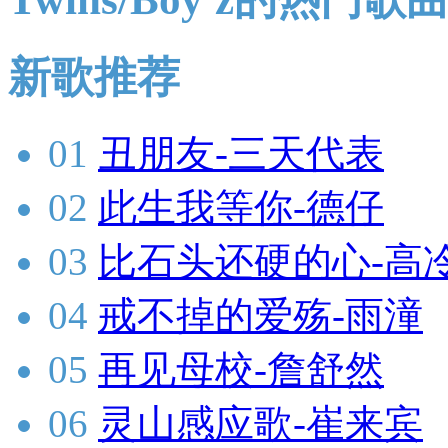
新歌推荐
01
丑朋友-三天代表
02
此生我等你-德仔
03
比石头还硬的心-高
04
戒不掉的爱殇-雨潼
05
再见母校-詹舒然
06
灵山感应歌-崔来宾