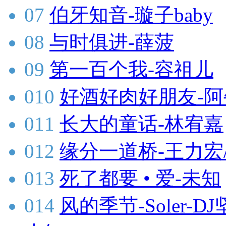
07
伯牙知音-璇子baby
08
与时俱进-薛菠
09
第一百个我-容祖儿
010
好酒好肉好朋友-阿
011
长大的童话-林宥嘉
012
缘分一道桥-王力宏
013
死了都要 • 爱-未知
014
风的季节-Soler-DJ